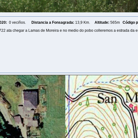
020:
0 veciños.
Distancia a Fonsagrada:
13,9 Km.
Altitude:
565m
Código p
722
ata chegar a Lamas de Moreira e no medio do pobo colleremos a estrada da e