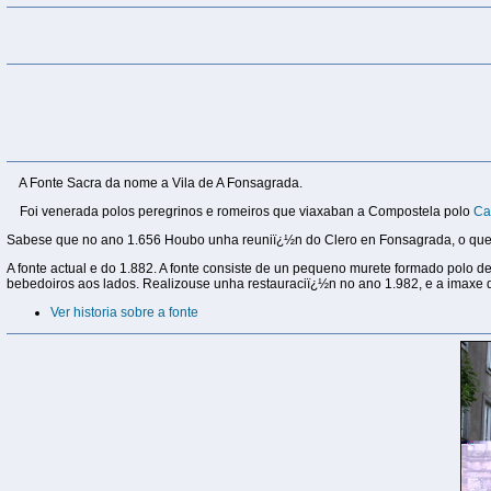
A Fonte Sacra da nome a Vila de A Fonsagrada.
Foi venerada polos peregrinos e romeiros que viaxaban a Compostela polo
Ca
Sabese que no ano 1.656 Houbo unha reuniï¿½n do Clero en Fonsagrada, o que c
A fonte actual e do 1.882. A fonte consiste de un pequeno murete formado polo d
bebedoiros aos lados. Realizouse unha restauraciï¿½n no ano 1.982, e a imaxe 
Ver historia sobre a fonte