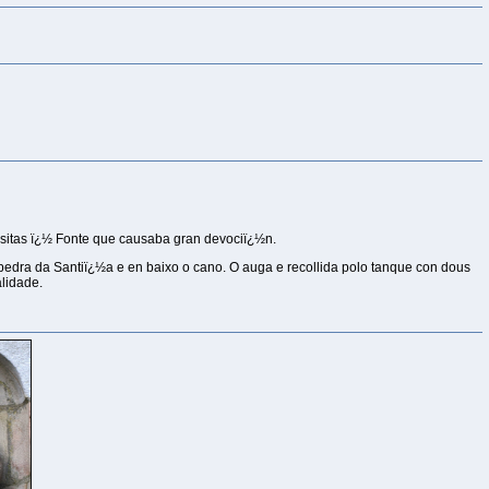
sitas ï¿½ Fonte que causaba gran devociï¿½n.
 pedra da Santiï¿½a e en baixo o cano. O auga e recollida polo tanque con dous
lidade.