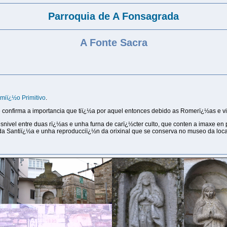
Parroquia de A Fonsagrada
A Fonte Sacra
miï¿½o Primitivo
.
onfirma a importancia que tiï¿½a por aquel entonces debido as Romerï¿½as e vi
esnivel entre duas rï¿½as e unha furna de carï¿½cter culto, que conten a imaxe en
da Santiï¿½a e unha reproducciï¿½n da orixinal que se conserva no museo da loca