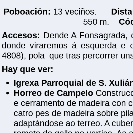
Poboación:
13 veciños.
Dista
550 m.
Cód
Accesos:
Dende A Fonsagrada, co
donde viraremos á esquerda e c
4808), pola que tras percorrer un
Hay que ver:
Igrexa Parroquial de S. Xuliá
Horreo de Campelo
Construcci
e cerramento de madeira con c
catro pes de madeira sobre pilas
adaptándose ao terreo. A cuber