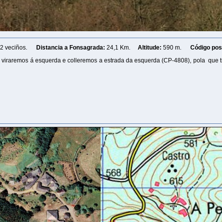
2 veciños.
Distancia a Fonsagrada:
24,1 Km.
Altitude:
590 m.
Código post
viraremos á esquerda e colleremos a estrada da esquerda (CP-4808), pola que tr