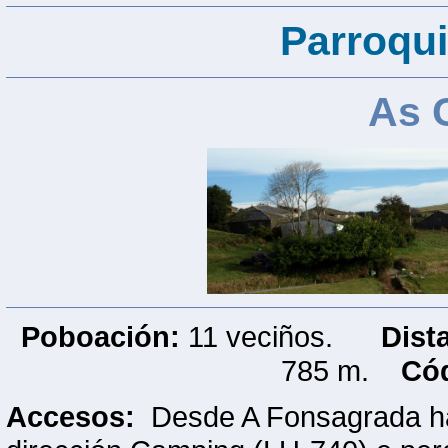
Parroqui
As 
Poboación:
11 veciños.
Dist
785 m.
Cód
Accesos:
Desde A Fonsagrada hay