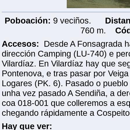
Poboación:
9 veciños.
Dista
760 m.
Cód
Accesos:
Desde A Fonsagrada hay
dirección Camping (LU-740) e per
Vilardíaz. En Vilardíaz hay que se
Pontenova, e tras pasar por Veig
Logares (PK. 6). Pasado o pueblo 
unha vez pasado A Sendiña, a der
coa 018-001 que colleremos a esq
chegando rápidamente a Cospeito
Hay que ver: