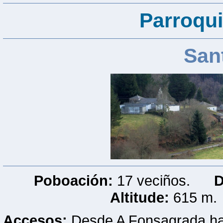
Parroqui
San
Poboación:
17 veciños.
D
Altitude:
615 m
Accesos:
Desde A Fonsagrada hay 