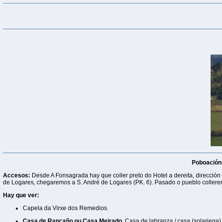
Poboación
Accesos:
Desde A Fonsagrada hay que coller preto do Hotel a dereita, dirección
de Logares, chegaremos a S. André de Logares (PK. 6). Pasado o pueblo coller
Hay que ver:
Capela da Virxe dos Remedios.
Casa de Rancaño ou Casa Meirado.
Casa de labranza / casa (solariega)