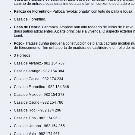
camiño de entrada coas eiras inmediatas e fan un conxunto pechado e com
Palloza de Florentino.-
Palloza "evolucionada" con teito de palla e lousa.
Casa de Florentino.
Casa de Osorio.
Labranza. Atopase nun alto rodeado de leiras de cultiv
dous patios adxacentes. A parte principal e a vivenda. O aspecto exterio
tunel.
Pozo.-
Tratase dunha pequena construcción de planta cadrada incribel nun
de fibrocemento. Ten unha porta de madeira de castiñeiro e un rollo do 
3 Hórreos
Casa de Álvarez.- 982 154 787
Casa de Arango.- 982 154 384
Casa de Casoa.- 982 174 234
Casa de Florentino.- 982 154 346
Casa de Maxide.- 982 154 373
Casa de Osorio.- 982 154 786
Casa de Rodil.- 982 174 206
Casa de Tina.- 982 174 963
Casa de Urbano.- 982 154 365
Casa de Vale.- 982 174 967