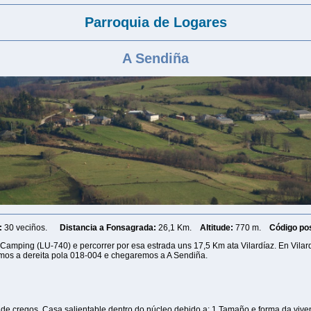
Parroquia de Logares
A Sendi
ña
:
30 veciños.
Distancia a Fonsagrada:
26,1 Km.
Altitude:
770 m.
Código pos
 Camping (LU-740) e percorrer por esa estrada uns 17,5 Km ata Vilardíaz. En Vilar
emos a dereita pola 018-004 e chegaremos a A Sendiña.
 de cregos. Casa salientable dentro do núcleo debido a: 1 Tamaño e forma da vive