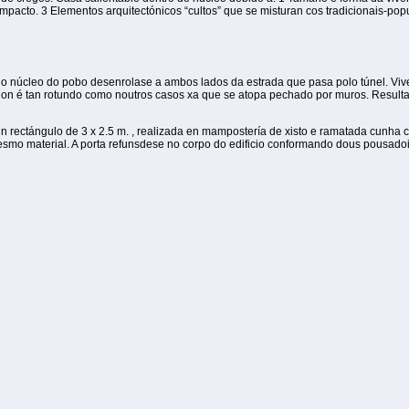
pacto. 3 Elementos arquitectónicos “cultos” que se misturan cos tradicionais-pop
o, o núcleo do pobo desenrolase a ambos lados da estrada que pasa polo túnel. Vi
r non é tan rotundo como noutros casos xa que se atopa pechado por muros. Resulta 
 rectángulo de 3 x 2.5 m. , realizada en mampostería de xisto e ramatada cunha c
mesmo material. A porta refunsdese no corpo do edificio conformando dous pousadoi