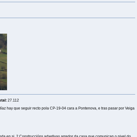
tal:
27.112
díaz hay que seguir recto pola CP-19-04 cara a Pontenova, e tras pasar por Veiga
nda en si. 2 Construccións adxetivas arredor da casa que comunican o nivel do