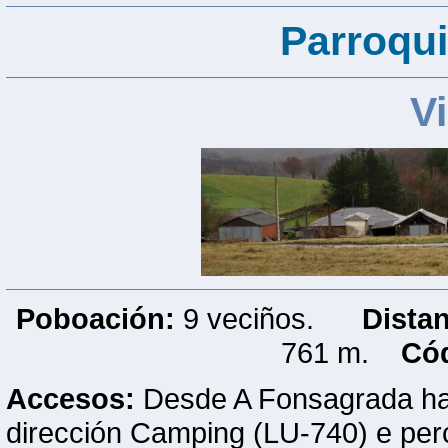
Parroqui
V
Poboación:
9 veciños.
Dista
761 m.
Cód
Accesos:
Desde A Fonsagrada hay 
dirección Camping (LU-740) e per