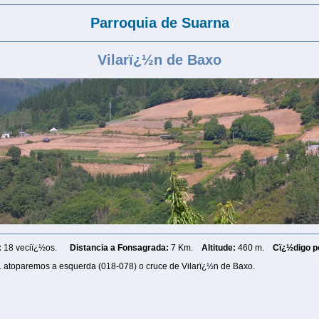
Parroquia de Suarna
Vilarï¿½n de Baxo
:
18 veciï¿½os.
Distancia a Fonsagrada:
7 Km.
Altitude:
460 m.
Cï¿½digo po
. atoparemos a esquerda (018-078) o cruce de Vilarï¿½n de Baxo.