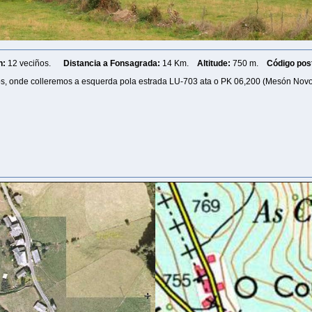
n:
12 veciños.
Distancia a Fonsagrada:
14 Km.
Altitude:
750 m.
Código post
os, onde colleremos a esquerda pola estrada LU-703 ata o PK 06,200 (Mesón Novo