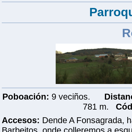
Parroq
R
Poboación:
9 veciños.
Distan
781 m.
Cód
Accesos:
Dende A Fonsagrada, ha
Barbeitos, onde colleremos a esq